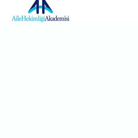
“Amacımız; Aile Hekimliği disiplininin; bilimsel temelde, bağımsız,
demokratik, şeffaf ve katılımcı bir anlayışla, eğitim, araştırma ve
hizmet alanında gelişmesi ve hak ettiği yere ulaşmasını
sağlamaktır. ”
Aile Hekimliği Akademisi
Anasayfa
Hakkımızda
Etkinlikler
Yayınlar
Haberler
Aile Hekimliği Dergileri
İletişim