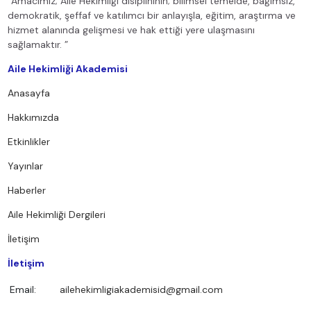
“Amacımız; Aile Hekimliği disiplininin; bilimsel temelde, bağımsız,
demokratik, şeffaf ve katılımcı bir anlayışla, eğitim, araştırma ve
hizmet alanında gelişmesi ve hak ettiği yere ulaşmasını
sağlamaktır. ”
Aile Hekimliği Akademisi
Anasayfa
Hakkımızda
Etkinlikler
Yayınlar
Haberler
Aile Hekimliği Dergileri
İletişim
İletişim
Email:
ailehekimligiakademisid@gmail.com