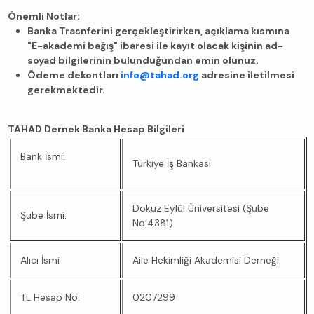
Önemli Notlar:
Banka Trasnferini gerçekleştirirken, açıklama kısmına
"E-akademi bağış" ibaresi ile kayıt olacak kişinin ad-
soyad bilgilerinin bulunduğundan emin olunuz.
Ödeme dekontları
info@tahad.org
adresine iletilmesi
gerekmektedir.
TAHAD Dernek Banka Hesap Bilgileri
Bank İsmi:
Türkiye İş Bankası
Dokuz Eylül Üniversitesi (Şube
Şube İsmi:
No:4381)
Alıcı İsmi
Aile Hekimliği Akademisi Derneği.
TL Hesap No:
0207299