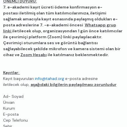
ÖNEMLİ DUYURU:
7. e-akademi kayıt ücreti ödeme konfirmasyon e-
postası iletilmiş olan tüm katılımcılarımıza, iletişimi
sağlamak amacıyla kayıt esnasında paylaşmış oldukları e-
posta adreslerine 7. -e-akademi öncesi
Whatsapp grup
linki
iletilecek olup, organizasyondan 1 gün önce katılımcılar
ile çevrimiçi platform (Zoom) linki paylaşılacaktır.
Çevrimiçi oturumlara ses ve görüntü bağlantısı
sağlayabilecek şekilde mikrofon ve kamera sistemi olan bir
cihaz ve
Zoom Hesabı
ile katılmanız beklenmektedir.
Kayıtlar:
Kayıt başvuruları
info@tahad.org
e-posta adresine
iletilecek olup,
aşağıdaki bilgilerin paylaşılması zorunludur
Ad- Soyad
Ünvan
Kurum
E-posta
Cep Telefonu
Şehir